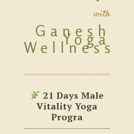
with
Ganesh
Yoga
Wellness
21 Days Male
Vitality Yoga
Progra