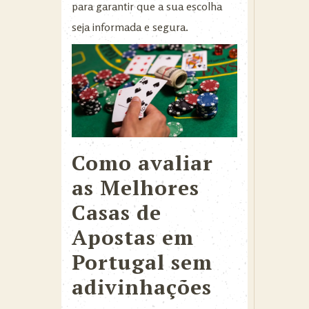
para garantir que a sua escolha
seja informada e segura.
Como avaliar
as Melhores
Casas de
Apostas em
Portugal sem
adivinhações