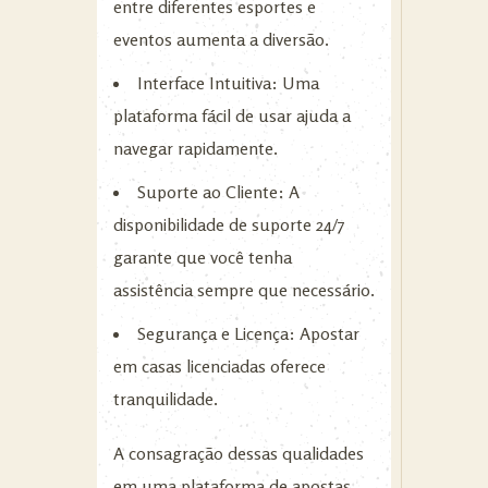
entre diferentes esportes e
eventos aumenta a diversão.
Interface Intuitiva: Uma
plataforma fácil de usar ajuda a
navegar rapidamente.
Suporte ao Cliente: A
disponibilidade de suporte 24/7
garante que você tenha
assistência sempre que necessário.
Segurança e Licença: Apostar
em casas licenciadas oferece
tranquilidade.
A consagração dessas qualidades
em uma plataforma de apostas