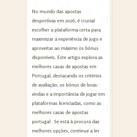
No mundo das apostas
desportivas em 2026, é crucial
escolher a plataforma certa para
maximizar a experiência de jogo e
aproveitar ao máximo os bónus
disponíveis. Este artigo explora as
melhores casas de apostas em
Portugal, destacando os critérios
de avaliação, os bónus de boas-
vindas e a importância de jogar em
plataformas licenciadas, como as
melhores casas de apostas
portugal
. Se está à procura das
melhores opções, continue a ler