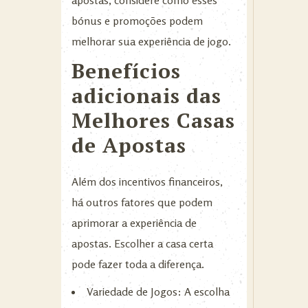
apostas, considere como esses
bónus e promoções podem
melhorar sua experiência de jogo.
Benefícios
adicionais das
Melhores Casas
de Apostas
Além dos incentivos financeiros,
há outros fatores que podem
aprimorar a experiência de
apostas. Escolher a casa certa
pode fazer toda a diferença.
Variedade de Jogos: A escolha