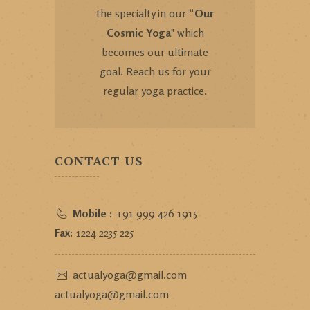
the specialty in our “
Our
Cosmic Yoga
" which
becomes our ultimate
goal. Reach us for your
regular yoga practice.
CONTACT US
Mobile :
+91 999 426 1915
Fax:
1224 2235 225
actualyoga@gmail.com
actualyoga@gmail.com