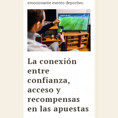
emocionante evento deportivo.
La conexión
entre
confianza,
acceso y
recompensas
en las apuestas