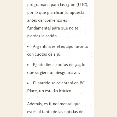
programada para las 13:00 (UTC),
por lo que planificar tu apuesta
antes del comienzo es
fundamental para que no te
pierdas la acción.
Argentina es el equipo favorito
con cuotas de 1.36.
Egipto tiene cuotas de 9.4, lo
que sugiere un riesgo mayor.
El partido se celebrará en BC
Place, un estadio icónico.
Además, es fundamental que
estés al tanto de las noticias de