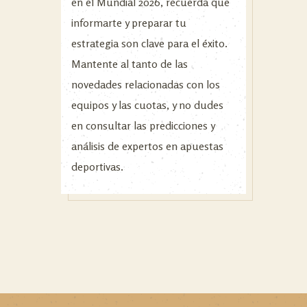
en el Mundial 2026, recuerda que
informarte y preparar tu
estrategia son clave para el éxito.
Mantente al tanto de las
novedades relacionadas con los
equipos y las cuotas, y no dudes
en consultar las predicciones y
análisis de expertos en apuestas
deportivas.