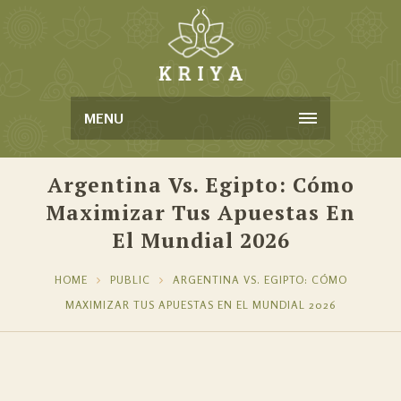
MENU
Argentina Vs. Egipto: Cómo
Maximizar Tus Apuestas En
El Mundial 2026
HOME
PUBLIC
ARGENTINA VS. EGIPTO: CÓMO
MAXIMIZAR TUS APUESTAS EN EL MUNDIAL 2026