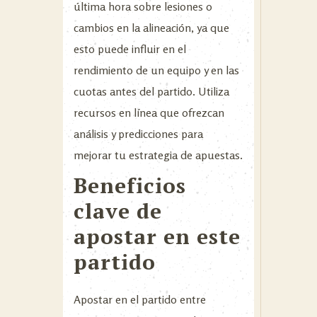
última hora sobre lesiones o
cambios en la alineación, ya que
esto puede influir en el
rendimiento de un equipo y en las
cuotas antes del partido. Utiliza
recursos en línea que ofrezcan
análisis y predicciones para
mejorar tu estrategia de apuestas.
Beneficios
clave de
apostar en este
partido
Apostar en el partido entre