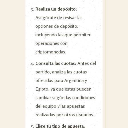
Realiza un depósito:
Asegúrate de revisar las
opciones de depósito,
incluyendo las que permiten
operaciones con
criptomonedas.
Consulta las cuotas:
Antes del
partido, analiza las cuotas
ofrecidas para Argentina y
Egipto, ya que estas pueden
cambiar según las condiciones
del equipo y las apuestas
realizadas por otros usuarios.
Elige tu tipo de apuesta: