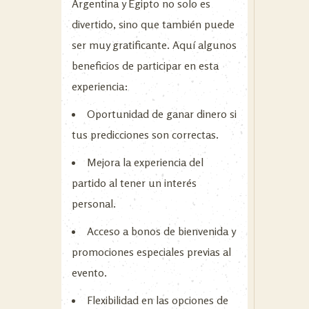
Argentina y Egipto no solo es
divertido, sino que también puede
ser muy gratificante. Aquí algunos
beneficios de participar en esta
experiencia:
Oportunidad de ganar dinero si
tus predicciones son correctas.
Mejora la experiencia del
partido al tener un interés
personal.
Acceso a bonos de bienvenida y
promociones especiales previas al
evento.
Flexibilidad en las opciones de