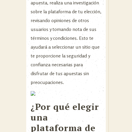
apuesta, realiza una investigación
sobre la plataforma de tu elección,
revisando opiniones de otros
usuarios y tomando nota de sus
términos y condiciones. Esto te
ayudará a seleccionar un sitio que
te proporcione la seguridad y
confianza necesarias para
disfrutar de tus apuestas sin
preocupaciones.
¿Por qué elegir
una
plataforma de