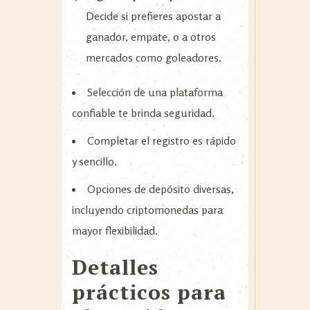
Decide si prefieres apostar a
ganador, empate, o a otros
mercados como goleadores.
Selección de una plataforma
confiable te brinda seguridad.
Completar el registro es rápido
y sencillo.
Opciones de depósito diversas,
incluyendo criptomonedas para
mayor flexibilidad.
Detalles
prácticos para