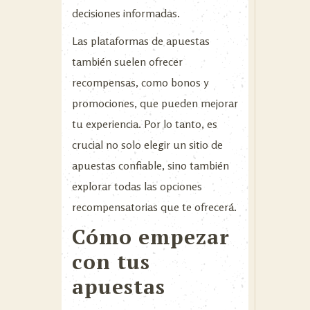
decisiones informadas.
Las plataformas de apuestas
también suelen ofrecer
recompensas, como bonos y
promociones, que pueden mejorar
tu experiencia. Por lo tanto, es
crucial no solo elegir un sitio de
apuestas confiable, sino también
explorar todas las opciones
recompensatorias que te ofrecerá.
Cómo empezar
con tus
apuestas