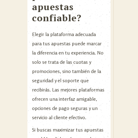
apuestas
confiable?
Elegir la plataforma adecuada
para tus apuestas puede marcar
la diferencia en tu experiencia. No
solo se trata de las cuotas y
promociones, sino también de la
seguridad y el soporte que
recibirás. Las mejores plataformas
ofrecen una interfaz amigable,
opciones de pago seguras y un
servicio al cliente efectivo.
Si buscas maximizar tus apuestas