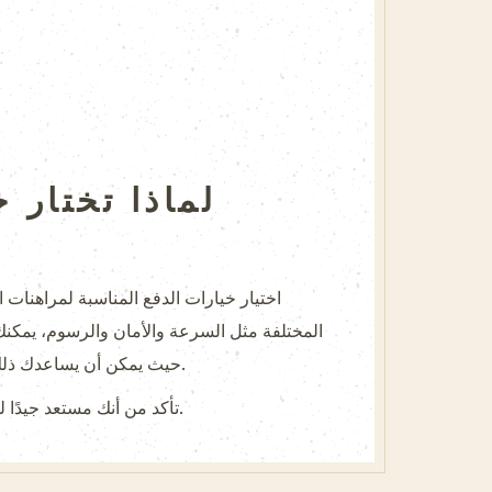
لماذا تختار 
المختلفة مثل السرعة والأمان والرسوم، يمكنك
حيث يمكن أن يساعدك ذلك في التعرف على الأنظمة الأكثر موثوقية. احرص على اتخاذ قرارات صحيحة لتحقيق أقصى استفادة من مراهناتك.
تأكد من أنك مستعد جيدًا للمباراة بفضل المعرفة التي اكتسبتها حول خيارات الدفع، مما سيمكنك من الاستمتاع بتجربة مراهنة ناجحة وممتعة.