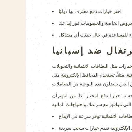
اختر خيارات دفع معترف بها دوليًا.
تغال ضد إسبانيا
يارات مثل البطاقات الائتمانية والتحويلات
لكترونية مثل PayPal وSkrill بشكل واسع في عمليات المراهنة، حيث توفر معاملات سريعة وأمنة. من
نما قد تستغرق عمليات السحب وقتًا من 24 ساعة إلى عدة أيام، حسب خيار الدفع المختار. لذا، من المهم أن