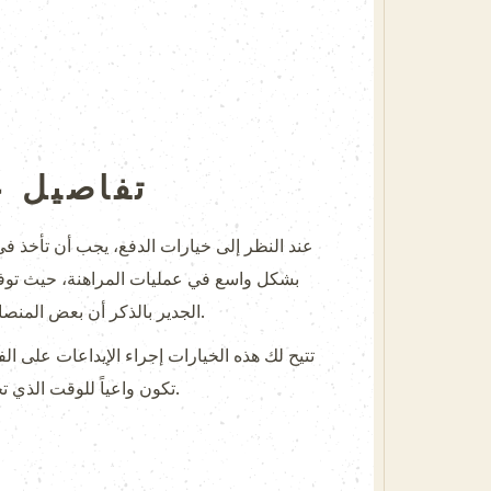
تفاصيل ع
عند النظر إلى خيارات الدفع، يجب أن تأخذ في 
الجدير بالذكر أن بعض المنصات بدأت تدعم العملات المشفرة، مما يوفر مزيد من الخيارات للمراهنين الذين يفضلون هذه النوعية من المعاملات.
تكون واعياً للوقت الذي تحتاجه قبل أن تتمكن من استخدام أموالك في المراهنات. اختر الخيارات التي تتوافق مع سرعتك واحتياجاتك المالية.