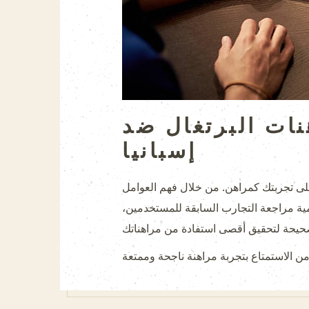
نات البرتغال ضد
إسبانيا
ي كأس العالم 2026 يمكن أن يكون له تأثير كبير على تجربتك كمراهن. من خلال فهم العوامل
مية مراجعة التجارب السابقة للمستخدمين،