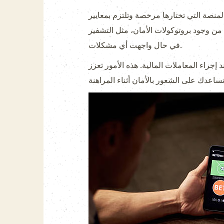
المنصة التي تختارها مرخصة وتلتزم بمعايير
مثل التشفير SSL، التي تحمي معلوماتك الشخصية والمالية. كما يجب أن توفر المنصة دعم العملاء لمساعدتك
في حال واجهت أي مشكلات.
جراء المعاملات المالية. هذه الأمور تعزز