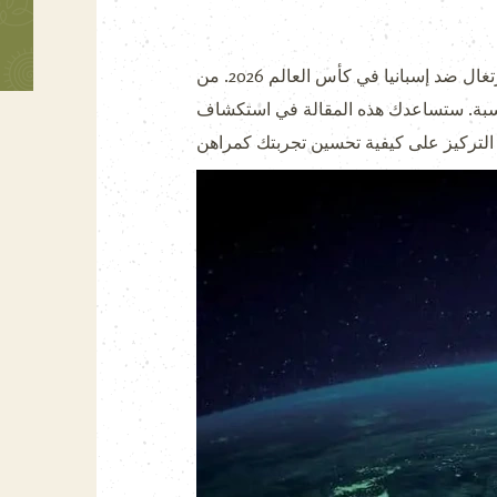
تعتبر مراهنات كرة القدم إحدى أكثر الأنشطة إثارة وتفاعلاً، خاصة عندما يتعلق الأمر بمباريات كبيرة مثل مباراة البرتغال ضد إسبانيا في كأس العالم 2026. من
اسبة. ستساعدك هذه المقالة في استكشاف