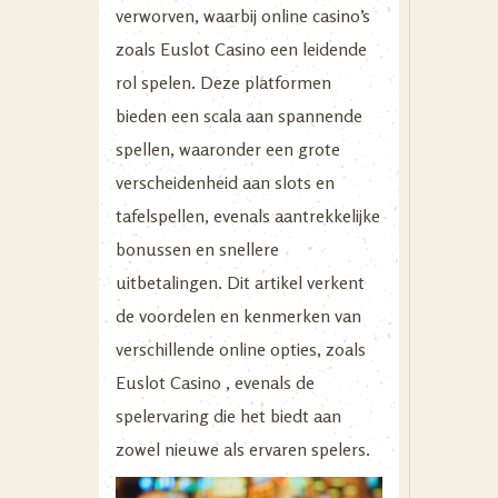
verworven, waarbij online casino’s
zoals Euslot Casino een leidende
rol spelen. Deze platformen
bieden een scala aan spannende
spellen, waaronder een grote
verscheidenheid aan slots en
tafelspellen, evenals aantrekkelijke
bonussen en snellere
uitbetalingen. Dit artikel verkent
de voordelen en kenmerken van
verschillende online opties, zoals
Euslot Casino
, evenals de
spelervaring die het biedt aan
zowel nieuwe als ervaren spelers.