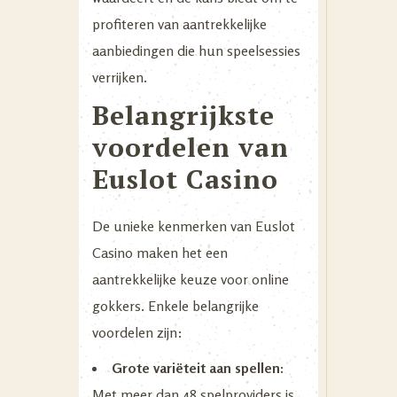
profiteren van aantrekkelijke
aanbiedingen die hun speelsessies
verrijken.
Belangrijkste
voordelen van
Euslot Casino
De unieke kenmerken van Euslot
Casino maken het een
aantrekkelijke keuze voor online
gokkers. Enkele belangrijke
voordelen zijn:
Grote variëteit aan spellen:
Met meer dan 48 spelproviders is