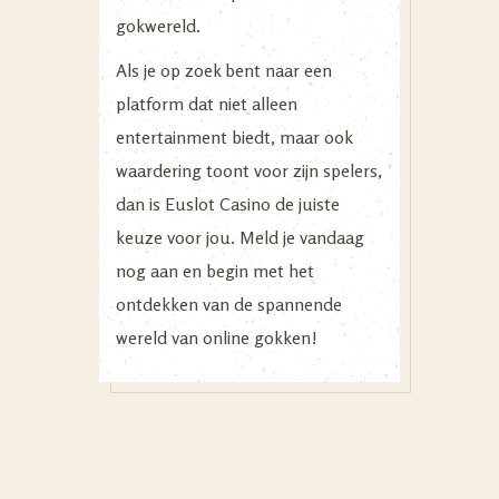
gokwereld.
Als je op zoek bent naar een
platform dat niet alleen
entertainment biedt, maar ook
waardering toont voor zijn spelers,
dan is Euslot Casino de juiste
keuze voor jou. Meld je vandaag
nog aan en begin met het
ontdekken van de spannende
wereld van online gokken!