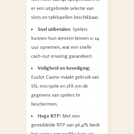
er een uitgebreide selectie van
slots en tafelspellen beschikbaar.
Snel uitbetalen:
Spelers
kunnen hun winsten binnen 0-24
uur opnemen, wat een snelle
cash-out ervaring garandeert.
Veiligheid en beveiliging:
Euslot Casino maakt gebruik van
SSL-encryptie en 2FA om de
gegevens van spelers te
beschermen.
Hoge RTP:
Met een
gemiddelde RTP van 96,4% biedt
het casino een eerlijke kans op