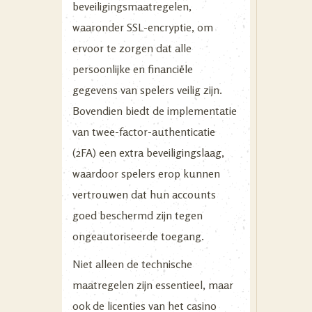
beveiligingsmaatregelen,
waaronder SSL-encryptie, om
ervoor te zorgen dat alle
persoonlijke en financiële
gegevens van spelers veilig zijn.
Bovendien biedt de implementatie
van twee-factor-authenticatie
(2FA) een extra beveiligingslaag,
waardoor spelers erop kunnen
vertrouwen dat hun accounts
goed beschermd zijn tegen
ongeautoriseerde toegang.
Niet alleen de technische
maatregelen zijn essentieel, maar
ook de licenties van het casino