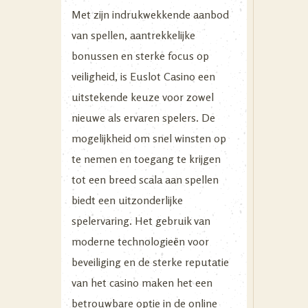
Met zijn indrukwekkende aanbod
van spellen, aantrekkelijke
bonussen en sterke focus op
veiligheid, is Euslot Casino een
uitstekende keuze voor zowel
nieuwe als ervaren spelers. De
mogelijkheid om snel winsten op
te nemen en toegang te krijgen
tot een breed scala aan spellen
biedt een uitzonderlijke
spelervaring. Het gebruik van
moderne technologieën voor
beveiliging en de sterke reputatie
van het casino maken het een
betrouwbare optie in de online