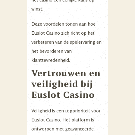
winst.
Deze voordelen tonen aan hoe
Euslot Casino zich richt op het
verbeteren van de spelervaring en
het bevorderen van
klanttevredenheid.
Vertrouwen en
veiligheid bij
Euslot Casino
Veiligheid is een topprioriteit voor
Euslot Casino. Het platform is
ontworpen met geavanceerde