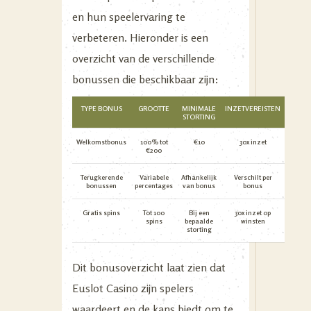
en hun speelervaring te
verbeteren. Hieronder is een
overzicht van de verschillende
bonussen die beschikbaar zijn:
TYPE BONUS
GROOTTE
MINIMALE
INZETVEREISTEN
STORTING
Welkomstbonus
100% tot
€10
30x inzet
€200
Terugkerende
Variabele
Afhankelijk
Verschilt per
bonussen
percentages
van bonus
bonus
Gratis spins
Tot 100
Bij een
30x inzet op
spins
bepaalde
winsten
storting
Dit bonusoverzicht laat zien dat
Euslot Casino zijn spelers
waardeert en de kans biedt om te