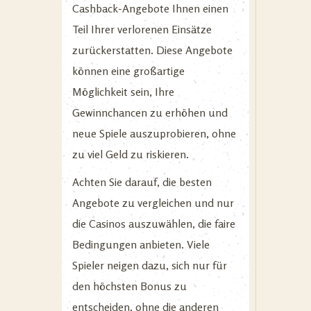
Cashback-Angebote Ihnen einen
Teil Ihrer verlorenen Einsätze
zurückerstatten. Diese Angebote
können eine großartige
Möglichkeit sein, Ihre
Gewinnchancen zu erhöhen und
neue Spiele auszuprobieren, ohne
zu viel Geld zu riskieren.
Achten Sie darauf, die besten
Angebote zu vergleichen und nur
die Casinos auszuwählen, die faire
Bedingungen anbieten. Viele
Spieler neigen dazu, sich nur für
den höchsten Bonus zu
entscheiden, ohne die anderen