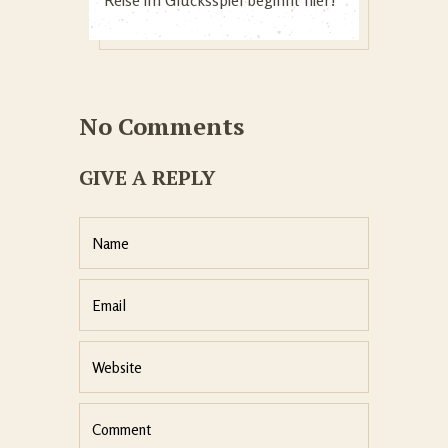
Reise im Glücksspiel beginnt hier!
No Comments
GIVE A REPLY