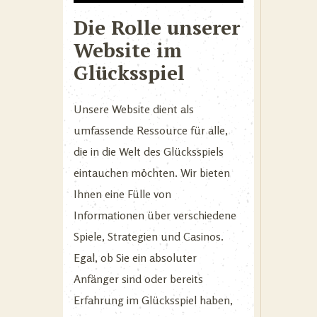
Die Rolle unserer
Website im
Glücksspiel
Unsere Website dient als
umfassende Ressource für alle,
die in die Welt des Glücksspiels
eintauchen möchten. Wir bieten
Ihnen eine Fülle von
Informationen über verschiedene
Spiele, Strategien und Casinos.
Egal, ob Sie ein absoluter
Anfänger sind oder bereits
Erfahrung im Glücksspiel haben,