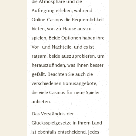
die Atmosphäre und die
Aufregung erleben, während
Online-Casinos die Bequemlichkeit
bieten, von zu Hause aus zu
spielen. Beide Optionen haben ihre
Vor- und Nachteile, und es ist
ratsam, beide auszuprobieren, um
herauszufinden, was Ihnen besser
gefällt. Beachten Sie auch die
verschiedenen Bonusangebote,
die viele Casinos für neue Spieler
anbieten.
Das Verständnis der
Glücksspielgesetze in Ihrem Land
ist ebenfalls entscheidend. Jedes