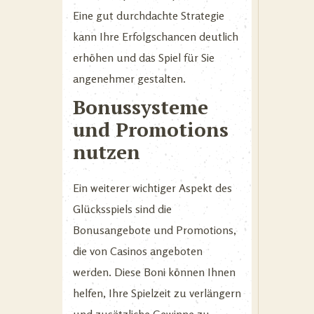
Eine gut durchdachte Strategie
kann Ihre Erfolgschancen deutlich
erhöhen und das Spiel für Sie
angenehmer gestalten.
Bonussysteme
und Promotions
nutzen
Ein weiterer wichtiger Aspekt des
Glücksspiels sind die
Bonusangebote und Promotions,
die von Casinos angeboten
werden. Diese Boni können Ihnen
helfen, Ihre Spielzeit zu verlängern