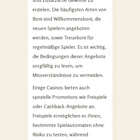
und zusätzliche Gewinne zu
erzielen. Die häufigsten Arten von
Boni sind Willkommensboni, die
neuen Spielern angeboten
werden, sowie Treueboni für
regelmäßige Spieler. Es ist wichtig,
die Bedingungen dieser Angebote
sorgfältig zu lesen, um
Missverständnisse zu vermeiden.
Einige Casinos bieten auch
spezielle Promotions wie Freispiele
oder Cashback-Angebote an.
Freispiele ermöglichen es Ihnen,
bestimmte Spielautomaten ohne
Risiko zu testen, während