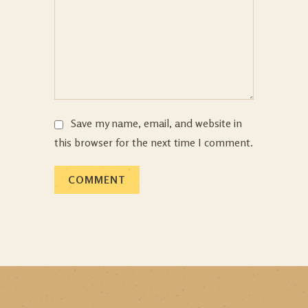
Save my name, email, and website in
this browser for the next time I comment.