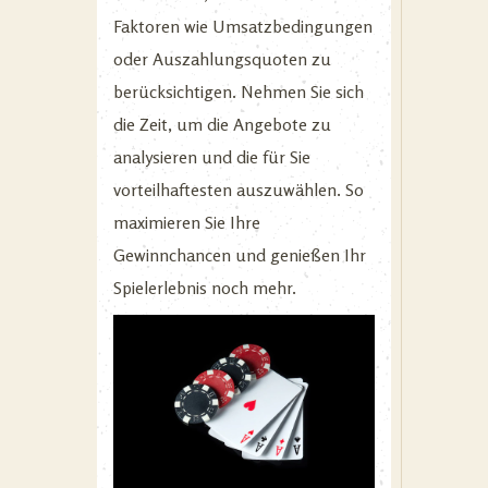
Faktoren wie Umsatzbedingungen
oder Auszahlungsquoten zu
berücksichtigen. Nehmen Sie sich
die Zeit, um die Angebote zu
analysieren und die für Sie
vorteilhaftesten auszuwählen. So
maximieren Sie Ihre
Gewinnchancen und genießen Ihr
Spielerlebnis noch mehr.