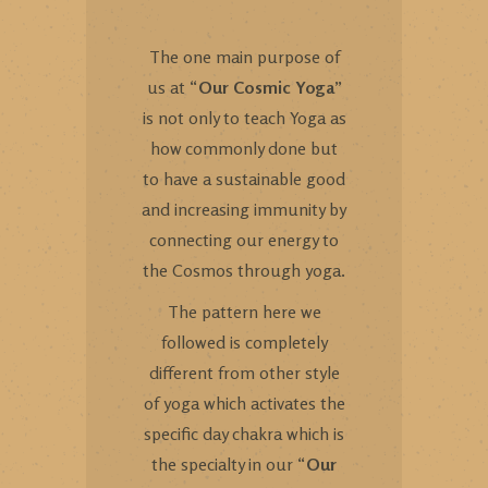
The one main purpose of
us at “
Our Cosmic Yoga
”
is not only to teach Yoga as
how commonly done but
to have a sustainable good
and increasing immunity by
connecting our energy to
the Cosmos through yoga.
The pattern here we
followed is completely
different from other style
of yoga which activates the
specific day chakra which is
the specialty in our “
Our