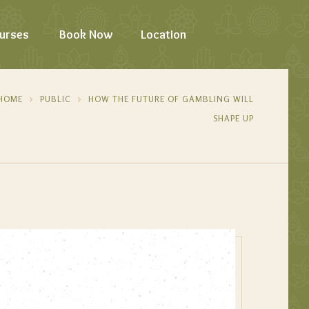
urses
Book Now
Location
HOME
PUBLIC
HOW THE FUTURE OF GAMBLING WILL
SHAPE UP