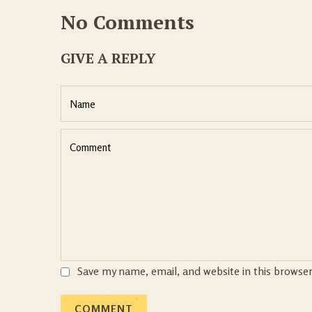
No Comments
GIVE A REPLY
Save my name, email, and website in this browse