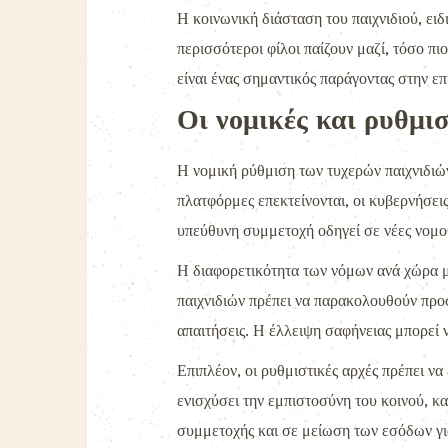
Η κοινωνική διάσταση του παιχνιδιού, ει
περισσότεροι φίλοι παίζουν μαζί, τόσο π
είναι ένας σημαντικός παράγοντας στην επ
Οι νομικές και ρυθμι
Η νομική ρύθμιση των τυχερών παιχνιδιών
πλατφόρμες επεκτείνονται, οι κυβερνήσει
υπεύθυνη συμμετοχή οδηγεί σε νέες νομο
Η διαφορετικότητα των νόμων ανά χώρα μ
παιχνιδιών πρέπει να παρακολουθούν προσ
απαιτήσεις. Η έλλειψη σαφήνειας μπορεί 
Επιπλέον, οι ρυθμιστικές αρχές πρέπει ν
ενισχύσει την εμπιστοσύνη του κοινού, κ
συμμετοχής και σε μείωση των εσόδων γι