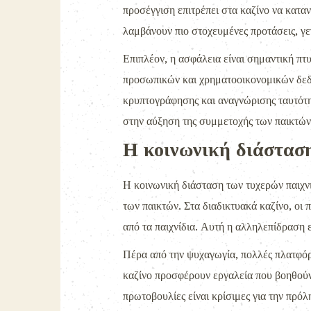
προσέγγιση επιτρέπει στα καζίνο να καταν
λαμβάνουν πιο στοχευμένες προτάσεις, γε
Επιπλέον, η ασφάλεια είναι σημαντική πτ
προσωπικών και χρηματοοικονομικών δεδο
κρυπτογράφησης και αναγνώρισης ταυτότη
στην αύξηση της συμμετοχής των παικτών
Η κοινωνική διάσταση
Η κοινωνική διάσταση των τυχερών παιχν
των παικτών. Στα διαδικτυακά καζίνο, οι
από τα παιχνίδια. Αυτή η αλληλεπίδραση ε
Πέρα από την ψυχαγωγία, πολλές πλατφόρ
καζίνο προσφέρουν εργαλεία που βοηθούν 
πρωτοβουλίες είναι κρίσιμες για την πρό