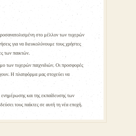
προσανατολισμένη στο μέλλον των τυχερών
γήσεις για να διευκολύνουμε τους χρήστες
ες των παικτών.
σμο των τυχερών παιχνιδιών. Οι προσφορές
χουν. Η πλατφόρμα μας στοχεύει να
 ενημέρωσης και της εκπαίδευσης των
εύσει τους παίκτες σε αυτή τη νέα εποχή.