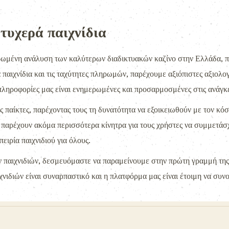
τυχερά παιχνίδια
ωμένη ανάλυση των καλύτερων διαδικτυακών καζίνο στην Ελλάδα, 
 παιχνίδια και τις ταχύτητες πληρωμών, παρέχουμε αξιόπιστες αξιολο
πληροφορίες μας είναι ενημερωμένες και προσαρμοσμένες στις ανάγκ
 παίκτες, παρέχοντας τους τη δυνατότητα να εξοικειωθούν με τον κό
 παρέχουν ακόμα περισσότερα κίνητρα για τους χρήστες να συμμετάσ
ειρία παιχνιδιού για όλους.
 παιχνιδιών, δεσμευόμαστε να παραμείνουμε στην πρώτη γραμμή της
νιδιών είναι συναρπαστικό και η πλατφόρμα μας είναι έτοιμη να συνοδ