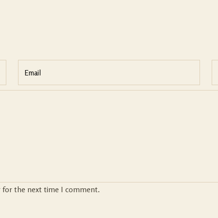
r for the next time I comment.