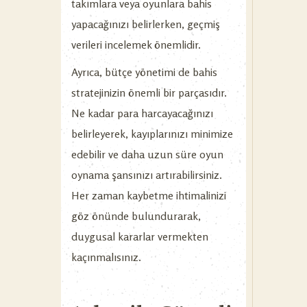
takımlara veya oyunlara bahis
yapacağınızı belirlerken, geçmiş
verileri incelemek önemlidir.
Ayrıca, bütçe yönetimi de bahis
stratejinizin önemli bir parçasıdır.
Ne kadar para harcayacağınızı
belirleyerek, kayıplarınızı minimize
edebilir ve daha uzun süre oyun
oynama şansınızı artırabilirsiniz.
Her zaman kaybetme ihtimalinizi
göz önünde bulundurarak,
duygusal kararlar vermekten
kaçınmalısınız.