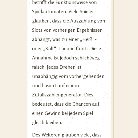
betrifft die Funktionsweise von
Spielautomaten. Viele Spieler
glauben, dass die Auszahlung von
Slots von vorherigen Ergebnissen
abhängt, was zu einer „Heiß“-
oder „Kalt“-Theorie führt. Diese
Annahme ist jedoch schlichtweg
falsch. Jedes Drehen ist
unabhängig vom vorhergehenden
und basiert auf einem
Zufallszahlengenerator. Dies
bedeutet, dass die Chancen auf
einen Gewinn bei jedem Spiel
gleich bleiben.
Des Weiteren glauben viele, dass