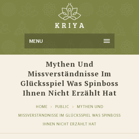
MENU
Mythen Und
Missverständnisse Im
Glücksspiel Was Spinboss
Ihnen Nicht Erzählt Hat
HOME
PUBLIC
MYTHEN UND
MISSVERSTÄNDNISSE IM GLÜCKSSPIEL WAS SPINBOSS
IHNEN NICHT ERZÄHLT HAT