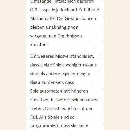
Umstände. Tatsächlich basieren
Glücksspiele jedoch auf Zufall und
Mathematik. Die Gewinnchancen
bleiben unabhängig von
vergangenen Ergebnissen
konstant.
Ein weiteres Missverständnis ist,
dass einige Spiele weniger riskant
sind als andere. Spieler neigen
dazu zu denken, dass
Spielautomaten mit höheren
Einsätzen bessere Gewinnchancen
bieten. Dies ist jedoch nicht der
Fall. Alle Spiele sind so
programmiert, dass sie einen