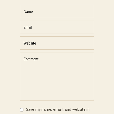
Save my name, email, and website in