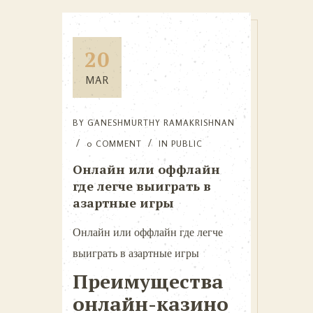
20
MAR
BY
GANESHMURTHY RAMAKRISHNAN
0 COMMENT
IN
PUBLIC
Онлайн или оффлайн
где легче выиграть в
азартные игры
Онлайн или оффлайн где легче
выиграть в азартные игры
Преимущества
онлайн-казино