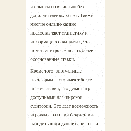
их шансы на выигрыш без
дополнительных затрат. Также
многие онлайн-казино
предоставляют статистику и
информацию о выплатах, что
помогает игрокам делать более
обоснованные ставки.
Кроме того, виртуальные
платформы часто имеют более
низкие ставки, что делает игры
доступными для широкой
аудитории. Это дает возможность
игрокам с разными бюджетами
находить подходящие варианты и