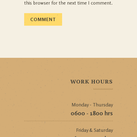
this browser for the next time I comment.
WORK HOURS
Monday - Thursday
0600 - 1800 hrs
Friday & Saturday