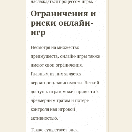
наслаждаться процессом игры.
Ограничения и
риски онлайн-
игр
Несмотря на множество
преимуществ, онлайн-игры также
имеют свои ограничения.
Главным из них является
вероятность зависимости. Легкий
доступ к играм может привести к
чрезмерным тратам и потере
контроля над игровой
активностью.
Также существует риск