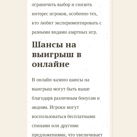
ограничить выбор и снизить
интерес игроков, особенно тех,
кто любит экспериментировать с
разными видами азартных игр.
Шансы на
выигрыш в
онлайне
В онлайн-казино шансы на
выигрыш могут быть выше
благодаря различным бонусам и
акциям. Игроки могут
воспользоваться бесплатными
спинами или другими
предложениями, что увеличивает