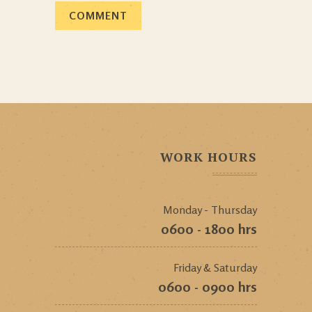
WORK HOURS
Monday - Thursday
0600 - 1800 hrs
Friday & Saturday
0600 - 0900 hrs